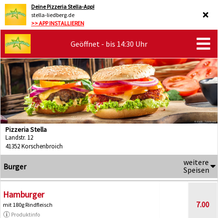
Deine Pizzeria Stella-App!
stella-liedberg.de
>> APP INSTALLIEREN
Geöffnet - bis 14:30 Uhr
Pizzeria Stella
Landstr. 12
41352 Korschenbroich
weitere
Burger
Speisen
Hamburger
7.00
mit 180g Rindfleisch
Produktinfo